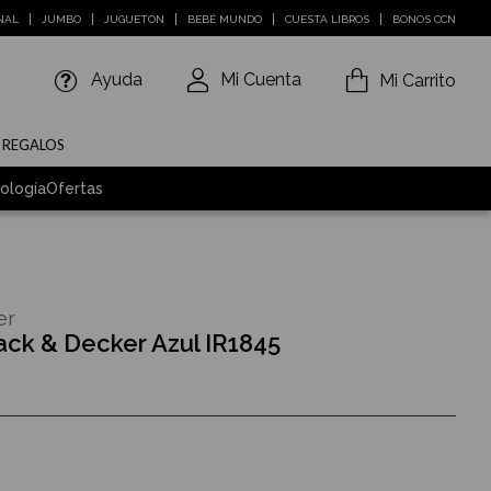
NAL
JUMBO
JUGUETÓN
BEBÉ MUNDO
CUESTA LIBROS
BONOS CCN
Ayuda
Mi Cuenta
Mi Carrito
E REGALOS
ología
Ofertas
er
ack & Decker Azul IR1845