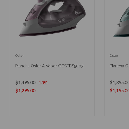
Oster
Oster
Plancha Oster A Vapor GCSTBS5003
Plancha O
$1,495.00
$1,395.0
-13%
$1,295.00
$1,195.0
AÑADIR AL CARRITO