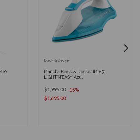
Black & Decker
SI10
Plancha Black & Decker IR1851
LIGHT'N'EASY Azul
$1,995.00
-15%
$1,695.00
O
AÑADIR AL CARRITO