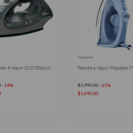
Frigidaire
ster A Vapor GCSTBS5002
Plancha a Vapor Frfigidaire F
0
$1,995.00
-14%
-15%
0
$1,695.00
AÑADIR AL CARRITO
AÑADIR AL CARRIT