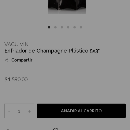
Skip
to
VACU VIN
the
Enfriador de Champagne Plástico 5x3"
beginning
of
Compartir
the
images
gallery
$1,590.00
-
+
AÑADIR AL CARRITO