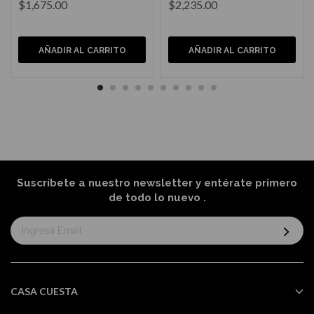
$1,675.00
$2,235.00
AÑADIR AL CARRITO
AÑADIR AL CARRITO
Suscríbete a nuestro newsletter y entérate primero
de todo lo nuevo
.
Suscríbase
al
boletín
informativo:
CASA CUESTA