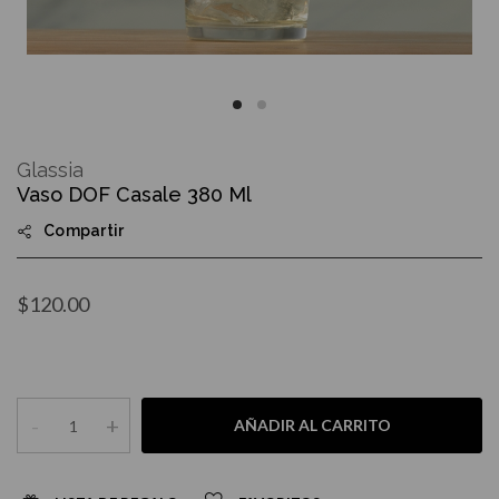
Skip
to
Glassia
the
Vaso DOF Casale 380 Ml
beginning
of
Compartir
the
images
gallery
$120.00
-
+
AÑADIR AL CARRITO