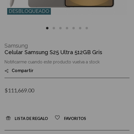
DESBLOQUEADO
Skip
to
Samsung
the
Celular Samsung S25 Ultra 512GB Gris
beginning
of
Notificarme cuando este producto vuelva a stock
the
images
Compartir
gallery
$111,669.00
LISTA DE REGALO
FAVORITOS