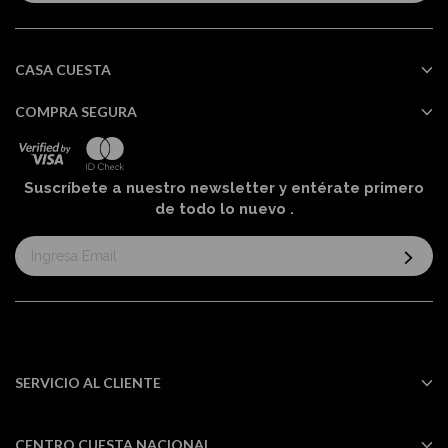
boletín
informativo:
CASA CUESTA
COMPRA SEGURA
Suscríbete a nuestro newsletter y entérate primero
de todo lo nuevo
.
Suscríbase
al
boletín
informativo:
SERVICIO AL CLIENTE
CENTRO CUESTA NACIONAL