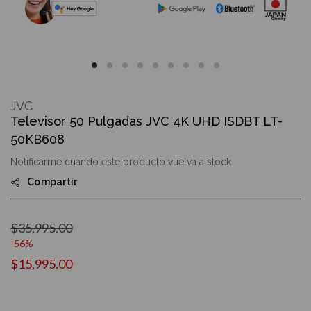
Skip
to
JVC
the
Televisor 50 Pulgadas JVC 4K UHD ISDBT LT-
beginning
of
50KB608
the
images
Notificarme cuando este producto vuelva a stock
gallery
Compartir
$35,995.00
-56%
$15,995.00