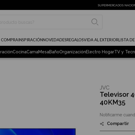
SUPERMERCADOS NACIO
BUSCAR
E COMPRA
INSPIRACIÓN
NOVEDADES
REGALOS
VIDA AL EXTERIOR
LISTA D
ración
Cocina
Cama
Mesa
Baño
Organización
Electro Hogar
TV y Tecn
JVC
Televisor 
40KM35
Notificarme cuand
Compartir