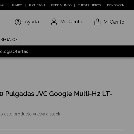
NAL
JUMBO
JUGUETÓN
BEBÉ MUNDO
CUESTA LIBROS
BONOS CCN
Ayuda
Mi Cuenta
Mi Carrito
E REGALOS
ología
Ofertas
40 Pulgadas JVC Google Multi-H2 LT-
o este producto vuelva a stock