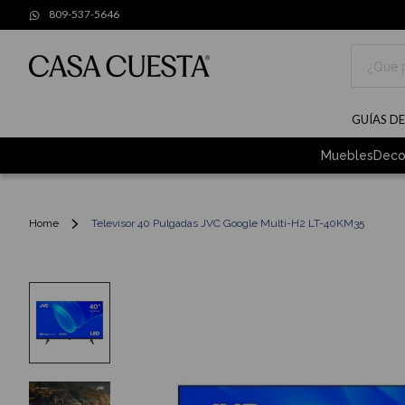
809-537-5646
Buscar
GUÍAS D
Muebles
Deco
Home
Televisor 40 Pulgadas JVC Google Multi-H2 LT-40KM35
Skip
to
the
end
of
the
images
gallery