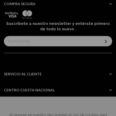
COMPRA SEGURA
Suscríbete a nuestro newsletter y entérate primero
de todo lo nuevo
.
Suscríbase
al
boletín
informativo:
SERVICIO AL CLIENTE
CENTRO CUESTA NACIONAL
Al navegar en nuestro sitio aceptas el uso de cookies para