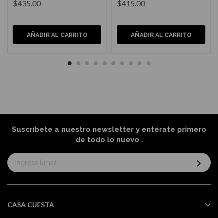
$435.00
$415.00
AÑADIR AL CARRITO
AÑADIR AL CARRITO
Suscríbete a nuestro newsletter y entérate primero
de todo lo nuevo
.
Suscríbase
al
boletín
informativo:
CASA CUESTA