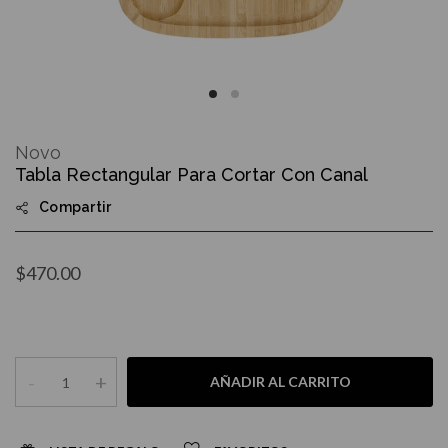
Skip
to
Novo
the
Tabla Rectangular Para Cortar Con Canal
beginning
of
Compartir
the
images
gallery
$470.00
-
+
AÑADIR AL CARRITO