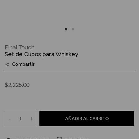
Skip
to
Final Touch
the
Set de Cubos para Whiskey
beginning
of
Compartir
the
images
gallery
$2,225.00
-
+
AÑADIR AL CARRITO