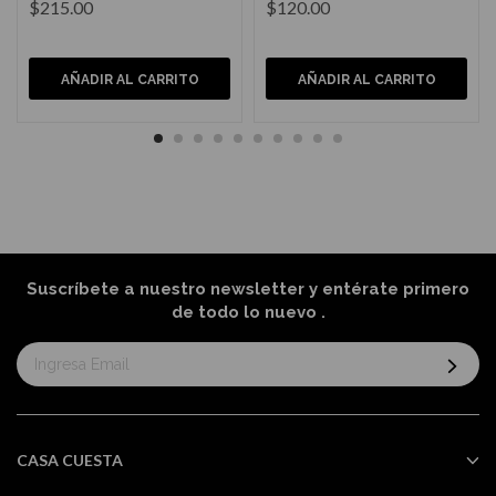
$215.00
$120.00
AÑADIR AL CARRITO
AÑADIR AL CARRITO
Suscríbete a nuestro newsletter y entérate primero
de todo lo nuevo
.
Suscríbase
al
boletín
informativo:
CASA CUESTA