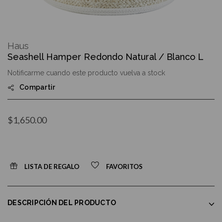
Skip
to
Haus
the
Seashell Hamper Redondo Natural / Blanco L
beginning
of
Notificarme cuando este producto vuelva a stock
the
images
Compartir
gallery
$1,650.00
LISTA DE REGALO
FAVORITOS
DESCRIPCIÓN DEL PRODUCTO