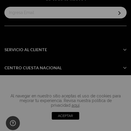
Suscríbase
al
boletín
informativo:
SERVICIO AL CLIENTE
CENTRO CUESTA NACIONAL
Al navegar en nuestro sitio aceptas el uso de cookies para
Todos los derechos reservados Casa
mejorar tu experiencia. Revisa nuestra política de
Cuesta ©2024
privacidad
aquí
.
ACEPTAR