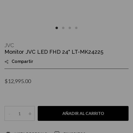
Skip
to
JVC
the
Monitor JVC LED FHD 24" LT-MK24225
beginning
of
Compartir
the
images
gallery
$12,995.00
-
+
AÑADIR AL CARRITO