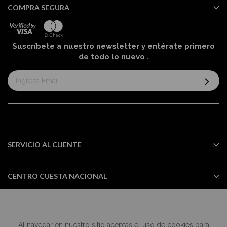
COMPRA SEGURA
Suscríbete a nuestro newsletter y entérate primero
de todo lo nuevo
.
Suscríbase
al
boletín
informativo:
SERVICIO AL CLIENTE
CENTRO CUESTA NACIONAL
Al navegar en nuestro sitio aceptas el uso de cookies para