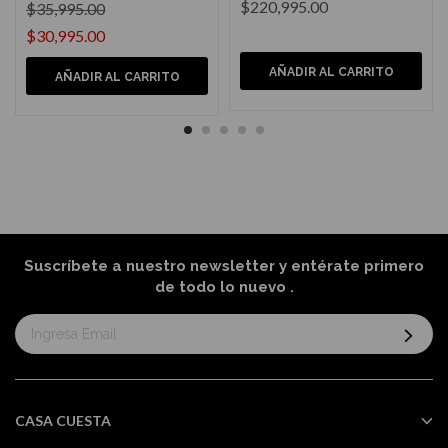
$220,995.00
$35,995.00
$30,995.00
AÑADIR AL CARRITO
AÑADIR AL CARRITO
Suscríbete a nuestro newsletter y entérate primero
de todo lo nuevo
.
Suscríbase
al
boletín
informativo:
CASA CUESTA