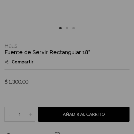
Skip
to
Haus
the
Fuente de Servir Rectangular 18"
beginning
of
Compartir
the
images
gallery
$1,300.00
-
+
AÑADIR AL CARRITO