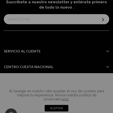
Suscríbete a nuestro newsletter y entérate primero
de todo lo nuevo
.
Suscríbase
al
boletín
informativo:
SERVICIO AL CLIENTE
CENTRO CUESTA NACIONAL
Al navegar en nuestro sitio aceptas el uso de cookies para
Todos los derechos reservados Casa
mejorar tu experiencia. Revisa nuestra política de
Cuesta ©2024
privacidad
aquí
.
ACEPTAR