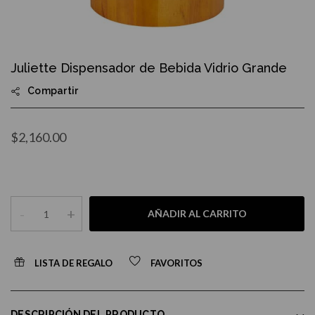
Skip
to
Juliette Dispensador de Bebida Vidrio Grande
the
beginning
Compartir
of
the
images
gallery
$2,160.00
-
+
AÑADIR AL CARRITO
LISTA DE REGALO
FAVORITOS
DESCRIPCIÓN DEL PRODUCTO