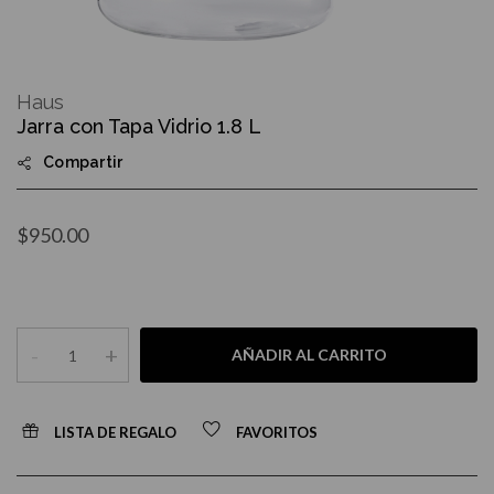
Skip
to
Haus
the
Jarra con Tapa Vidrio 1.8 L
beginning
of
Compartir
the
images
gallery
$950.00
-
+
AÑADIR AL CARRITO
LISTA DE REGALO
FAVORITOS