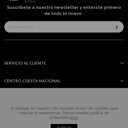
Suscríbete a nuestro newsletter y entérate primero
de todo lo nuevo
.
Suscríbase
al
boletín
informativo:
SERVICIO AL CLIENTE
CENTRO CUESTA NACIONAL
Al navegar en nuestro sitio aceptas el uso de cookies para
Todos los derechos reservados Casa
mejorar tu experiencia. Revisa nuestra política de
Cuesta ©2024
privacidad
aquí
.
ACEPTAR