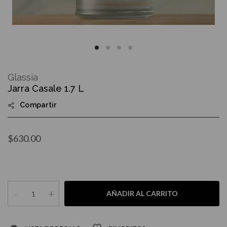
Skip
to
Glassia
the
Jarra Casale 1.7 L
beginning
of
Compartir
the
images
gallery
$630.00
-
+
AÑADIR AL CARRITO