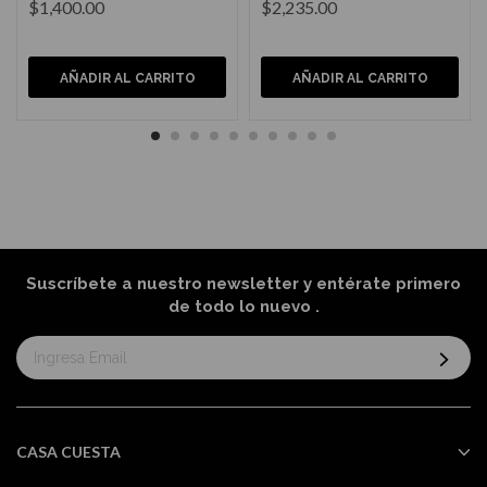
$1,400.00
$2,235.00
AÑADIR AL CARRITO
AÑADIR AL CARRITO
Suscríbete a nuestro newsletter y entérate primero
de todo lo nuevo
.
Suscríbase
al
boletín
informativo:
CASA CUESTA