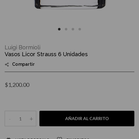
Skip
to
Luigi Bormioli
the
Vasos Licor Strauss 6 Unidades
beginning
of
Compartir
the
images
gallery
$1,200.00
-
+
AÑADIR AL CARRITO