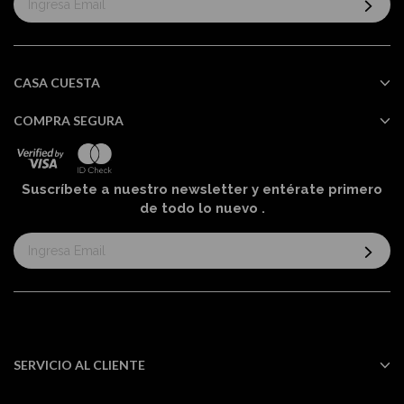
al
boletín
informativo:
CASA CUESTA
COMPRA SEGURA
Suscríbete a nuestro newsletter y entérate primero
de todo lo nuevo
.
Suscríbase
al
boletín
informativo:
SERVICIO AL CLIENTE