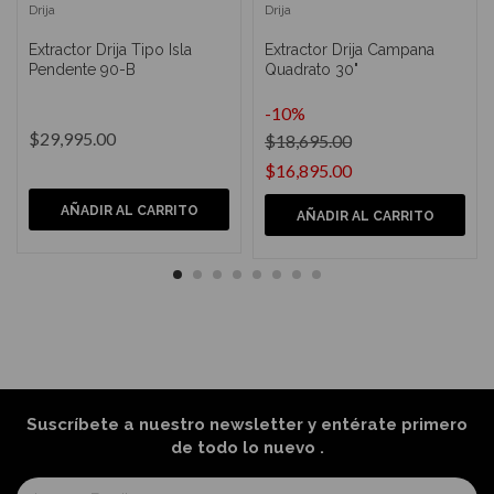
Drija
Drija
Extractor Drija Tipo Isla
Extractor Drija Campana
Pendente 90-B
Quadrato 30"
-10%
$29,995.00
$18,695.00
$16,895.00
AÑADIR AL CARRITO
AÑADIR AL CARRITO
Suscríbete a nuestro newsletter y entérate primero
de todo lo nuevo
.
Suscríbase