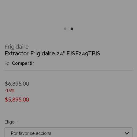
Skip
to
Frigidaire
the
Extractor Frigidaire 24" FJSE249TBIS
beginning
of
Compartir
the
images
gallery
$6,895.00
-15%
$5,895.00
Elige: