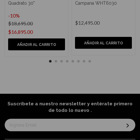
Quadrato 30"
Campana WHT6030
-10%
$12,495.00
$18,695.00
$16,895.00
AÑADIR AL CARRITO
AÑADIR AL CARRITO
Suscríbete a nuestro newsletter y entérate primero
de todo lo nuevo
.
Suscríbase
al
boletín
informativo: