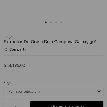
Skip
to
Drija
the
Extractor De Grasa Drija Campana Galaxy 30"
beginning
of
Compartir
the
images
gallery
$18,195.00
Elige:
AÑADIR AL CARRITO