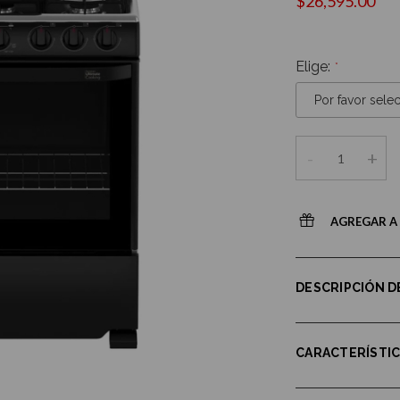
$26,595.00
Elige:
-
+
AGREGAR A 
DESCRIPCIÓN 
CARACTERÍSTI