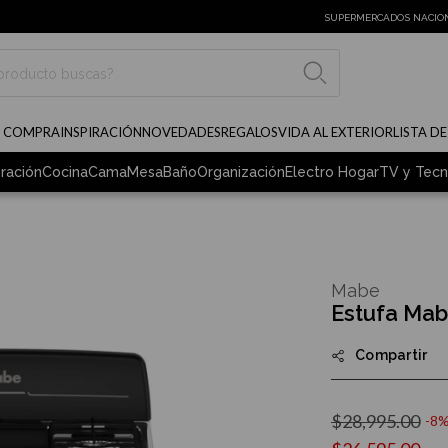
SUPERMERCADOS NACIO
BUSCAR
E COMPRA
INSPIRACIÓN
NOVEDADES
REGALOS
VIDA AL EXTERIOR
LISTA D
ración
Cocina
Cama
Mesa
Baño
Organización
Electro Hogar
TV y Tecn
Mabe
Estufa Ma
Compartir
$28,995.00
-8