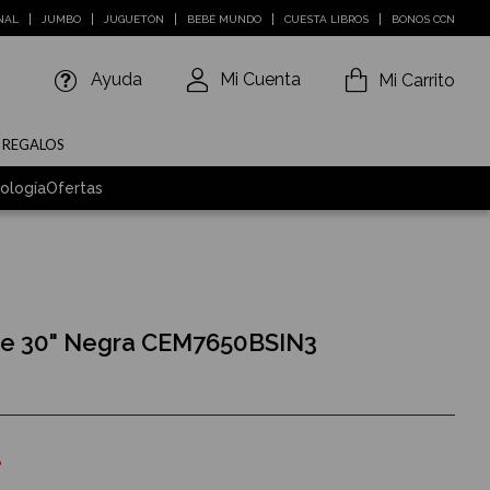
NAL
JUMBO
JUGUETÓN
BEBÉ MUNDO
CUESTA LIBROS
BONOS CCN
Ayuda
Mi Cuenta
Mi Carrito
E REGALOS
ología
Ofertas
be 30" Negra CEM7650BSIN3
%