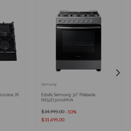
Samsung
Toscana 76
Estufa Samsung 30" Plateada
NX52D3000MVA
$34,995.00
-10%
$31,495.00