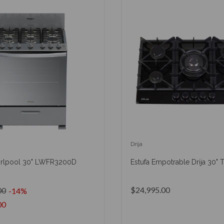
Drija
irlpool 30" LWFR3200D
Estufa Empotrable Drija 30" 
$24,995.00
00
-14%
00