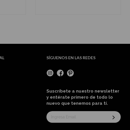
O
AÑADIR AL CARRITO
AL
SÍGUENOS EN LAS REDES
Suscríbete a nuestro newsletter
y entérate primero de todo lo
nuevo
que tenemos para tí
.
Suscríbase
al
boletín