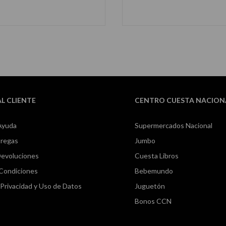
AÑADIR AL CARRITO
AÑADIR AL CARRIT
AL CLIENTE
CENTRO CUESTA NACION
Ayuda
Supermercados Nacional
tregas
Jumbo
Devoluciones
Cuesta Libros
 Condiciones
Bebemundo
e Privacidad y Uso de Datos
Juguetón
Bonos CCN