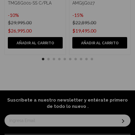
TMG6G001-SS C/PLA
AMG5G027
-10%
-15%
$29,995.00
$22,895.00
$26,995.00
$19,495.00
AÑADIR AL CARRITO
AÑADIR AL CARRITO
Suscríbete a nuestro newsletter y entérate primero
de todo lo nuevo
.
Suscríbase
al
boletín
informativo: