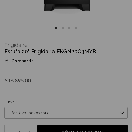
Skip
to
Frigidaire
the
Estufa 20" Frigidaire FKGN20C3MYB
beginning
of
Compartir
the
images
gallery
$16,895.00
Elige:
AÑADIR AL CARRITO