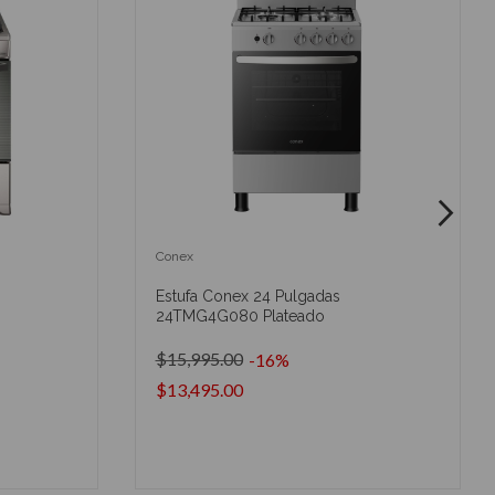
Conex
Estufa Conex 24 Pulgadas
24TMG4G080 Plateado
$15,995.00
-16%
$13,495.00
O
AÑADIR AL CARRITO