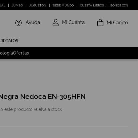
NAL
JUMBO
JUGUETÓN
BEBÉ MUNDO
CUESTA LIBROS
BONOS CCN
Ayuda
Mi Cuenta
Mi Carrito
E REGALOS
ología
Ofertas
" Negra Nedoca EN-305HFN
o este producto vuelva a stock