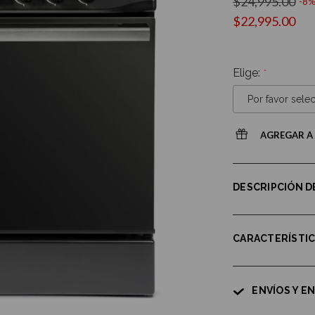
$24,995.00
-8
$22,995.00
Elige:
AGREGAR A 
DESCRIPCIÓN 
CARACTERÍSTI
ENVÍOS Y E