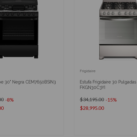
Frigidaire
be 30" Negra CEM7650BSIN3
Estufa Frigidaire 30 Pulgadas
FKGN30C3YI
00
$34,195.00
-8%
-15%
00
$28,995.00
AÑADIR AL CARRITO
AÑADIR AL CARRIT