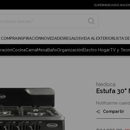
SUPERMERCADOS NACIO
BUSCAR
E COMPRA
INSPIRACIÓN
NOVEDADES
REGALOS
VIDA AL EXTERIOR
LISTA D
ración
Cocina
Cama
Mesa
Baño
Organización
Electro Hogar
TV y Tecn
Nedoca
Estufa 30
Notificarme cuand
Compartir