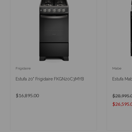
Frigidaire
Mabe
Estufa 20" Frigidaire FKGN20C3MYB
Estufa Ma
$16,895.00
$28,995.
$26,595.
AÑADIR AL CARRITO