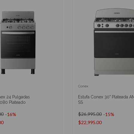
Conex
nex 24 Pulgadas
Estufa Conex 30" Plateada 
80 Plateado
SS
00
$26,995.00
-16%
-15%
00
$22,995.00