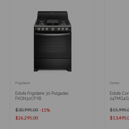
Frigidaire
Conex
Estufa Frigidaire 30 Pulgadas
Estufa Co
FKGN30CFYB
24TMG4G0
$30,995.00
$15,995.
-15%
$26,295.00
$13,495.