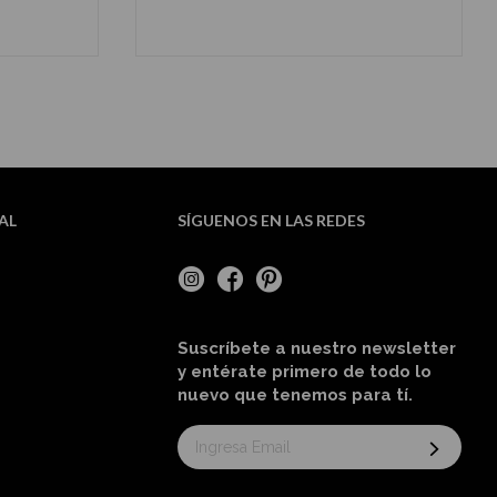
O
AÑADIR AL CARRITO
AL
SÍGUENOS EN LAS REDES
Suscríbete a nuestro newsletter
y entérate primero de todo lo
nuevo
que tenemos para tí
.
Suscríbase
al
boletín