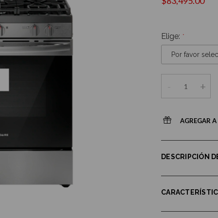
$83,495.00
Elige:
-
+
AGREGAR A 
DESCRIPCIÓN 
CARACTERÍSTI