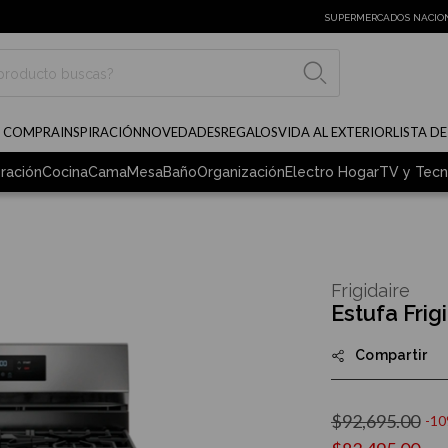
SUPERMERCADOS NACIO
BUSCAR
E COMPRA
INSPIRACIÓN
NOVEDADES
REGALOS
VIDA AL EXTERIOR
LISTA D
ración
Cocina
Cama
Mesa
Baño
Organización
Electro Hogar
TV y Tecn
Frigidaire
Estufa Fri
Compartir
$92,695.00
-1