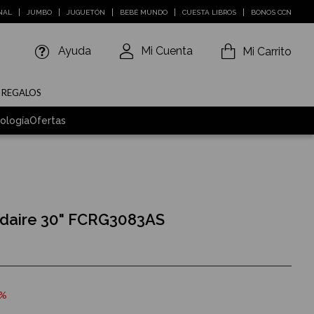
NAL
JUMBO
JUGUETÓN
BEBÉ MUNDO
CUESTA LIBROS
BONOS CCN
Ayuda
Mi Cuenta
Mi Carrito
E REGALOS
ología
Ofertas
gidaire 30" FCRG3083AS
0%