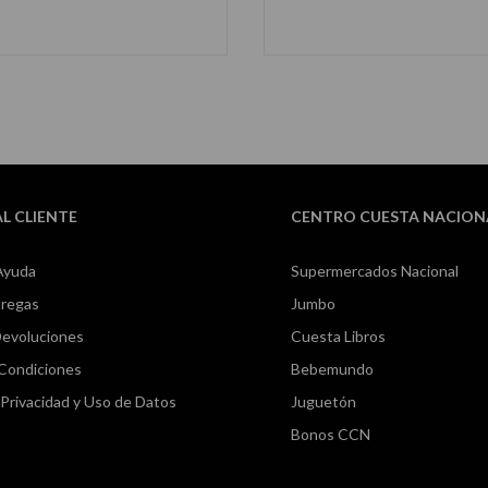
AÑADIR AL CARRITO
AÑADIR AL CARRIT
AL CLIENTE
CENTRO CUESTA NACION
Ayuda
Supermercados Nacional
tregas
Jumbo
Devoluciones
Cuesta Libros
 Condiciones
Bebemundo
e Privacidad y Uso de Datos
Juguetón
Bonos CCN