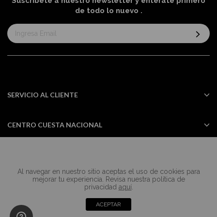
Suscríbete a nuestro newsletter y entérate primero
de todo lo nuevo
.
Suscríbase
al
boletín
informativo:
SERVICIO AL CLIENTE
CENTRO CUESTA NACIONAL
Al navegar en nuestro sitio aceptas el uso de cookies para
Todos los derechos reservados Casa
mejorar tu experiencia. Revisa nuestra política de
Cuesta ©2024
privacidad
aquí
.
ACEPTAR