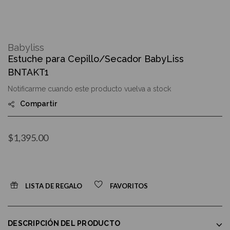
Skip
to
Babyliss
the
Estuche para Cepillo/Secador BabyLiss
beginning
of
BNTAKT1
the
images
Notificarme cuando este producto vuelva a stock
gallery
Compartir
$1,395.00
LISTA DE REGALO
FAVORITOS
DESCRIPCIÓN DEL PRODUCTO