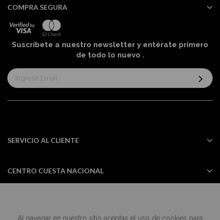
COMPRA SEGURA
Suscríbete a nuestro newsletter y entérate primero
de todo lo nuevo
.
Suscríbase
al
boletín
informativo:
SERVICIO AL CLIENTE
CENTRO CUESTA NACIONAL
Al navegar en nuestro sitio aceptas el uso de cookies para