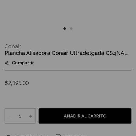
Skip
to
Conair
the
Plancha Alisadora Conair Ultradelgada CS4NAL
beginning
of
Compartir
the
images
gallery
$2,195.00
-
+
AÑADIR AL CARRITO