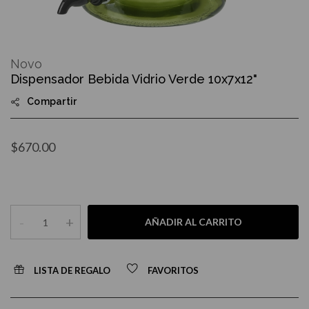
Skip
to
Novo
the
Dispensador Bebida Vidrio Verde 10x7x12"
beginning
of
Compartir
the
images
gallery
$670.00
-
+
AÑADIR AL CARRITO
LISTA DE REGALO
FAVORITOS