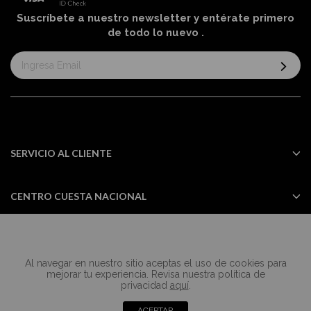
Suscríbete a nuestro newsletter y entérate primero
de todo lo nuevo
.
Suscríbase
al
boletín
informativo:
SERVICIO AL CLIENTE
CENTRO CUESTA NACIONAL
Al navegar en nuestro sitio aceptas el uso de cookies para
Todos los derechos reservados Casa
mejorar tu experiencia. Revisa nuestra política de
Cuesta ©2024
privacidad
aquí
.
ACEPTAR