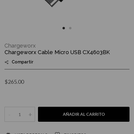
Skip
to
Chargeworx
the
Chargeworx Cable Micro USB CX4603BK
beginning
of
Compartir
the
images
gallery
$265.00
-
+
AÑADIR AL CARRITO