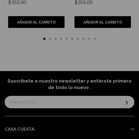
$355.00
$355.00
AÑADIR AL CARRITO
AÑADIR AL CARRITO
Suscríbete a nuestro newsletter y entérate primero
de todo lo nuevo
.
Suscríbase
al
boletín
informativo:
CASA CUESTA