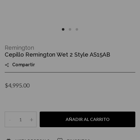
Skip
to
Remington
the
Cepillo Remington Wet 2 Style AS15AB
beginning
of
Compartir
the
images
gallery
$4,995.00
-
+
AÑADIR AL CARRITO