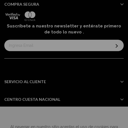
COMPRA SEGURA
Suscríbete a nuestro newsletter y entérate primero
de todo lo nuevo
.
Suscríbase
al
boletín
informativo:
SERVICIO AL CLIENTE
CENTRO CUESTA NACIONAL
Al navegar en nuestro sitio aceptas el uso de cookies para