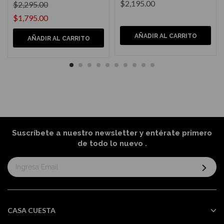
$2,195.00
$2,295.00
$1,795.00
AÑADIR AL CARRITO
AÑADIR AL CARRITO
Suscríbete a nuestro newsletter y entérate primero
de todo lo nuevo
.
Suscríbase
al
boletín
informativo:
CASA CUESTA