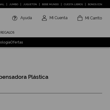
NAL
JUMBO
JUGUETÓN
BEBÉ MUNDO
CUESTA LIBROS
BONOS CCN
Ayuda
Mi Cuenta
Mi Carrito
E REGALOS
ología
Ofertas
spensadora Plástica