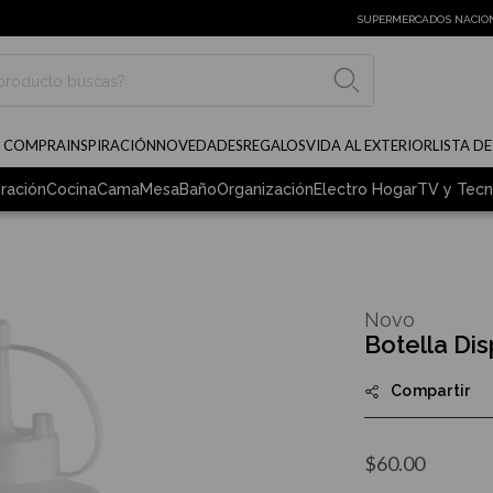
SUPERMERCADOS NACIO
BUSCAR
E COMPRA
INSPIRACIÓN
NOVEDADES
REGALOS
VIDA AL EXTERIOR
LISTA D
ración
Cocina
Cama
Mesa
Baño
Organización
Electro Hogar
TV y Tecn
Novo
Botella Di
Compartir
$60.00