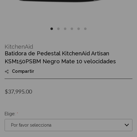
Skip
to
KitchenAid
the
Batidora de Pedestal KitchenAid Artisan
beginning
of
KSM150PSBM Negro Mate 10 velocidades
the
images
Compartir
gallery
$37,995.00
Elige: