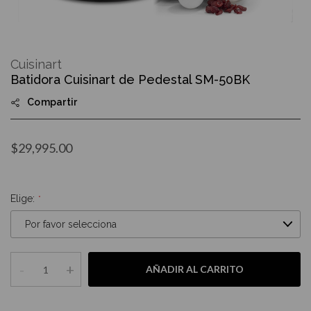
Skip
to
Cuisinart
the
Batidora Cuisinart de Pedestal SM-50BK
beginning
of
Compartir
the
images
gallery
$29,995.00
Elige:
-
+
AÑADIR AL CARRITO