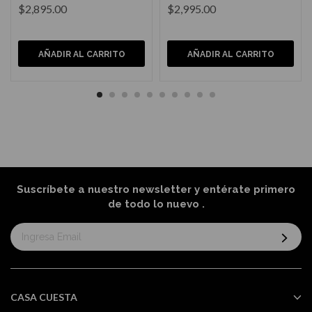
$2,895.00
$2,995.00
AÑADIR AL CARRITO
AÑADIR AL CARRITO
Suscríbete a nuestro newsletter y entérate primero
de todo lo nuevo
.
Suscríbase
al
boletín
informativo:
CASA CUESTA