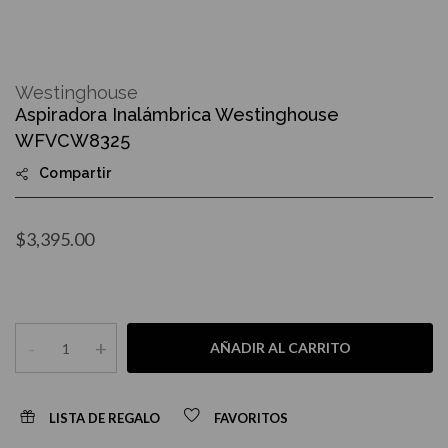
Skip
to
Westinghouse
the
Aspiradora Inalámbrica Westinghouse
beginning
of
WFVCW8325
the
images
Compartir
gallery
$3,395.00
-
+
AÑADIR AL CARRITO
LISTA DE REGALO
FAVORITOS