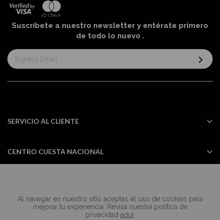
Suscríbete a nuestro newsletter y entérate primero
de todo lo nuevo
.
Suscríbase
al
boletín
informativo:
SERVICIO AL CLIENTE
CENTRO CUESTA NACIONAL
Al navegar en nuestro sitio aceptas el uso de cookies para
Todos los derechos reservados Casa
mejorar tu experiencia. Revisa nuestra política de
Cuesta ©2024
privacidad
aquí
.