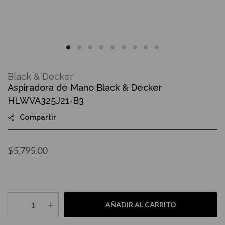
Skip
to
Black & Decker
the
Aspiradora de Mano Black & Decker
beginning
of
HLWVA325J21-B3
the
images
Compartir
gallery
$5,795.00
-
+
AÑADIR AL CARRITO