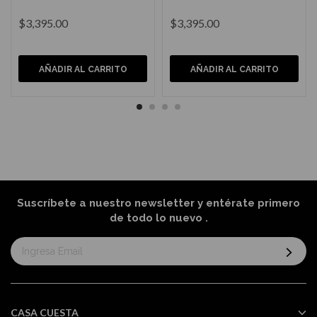
$3,395.00
$3,395.00
AÑADIR AL CARRITO
AÑADIR AL CARRITO
Suscríbete a nuestro newsletter y entérate primero
de todo lo nuevo
.
Suscríbase
al
boletín
informativo:
CASA CUESTA