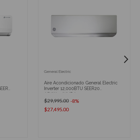
General Electric
Aire Acondicionado General Electric
SEER
Inverter 12,000BTU SEER20
ASYW12JNMDA
$29,995.00
-8%
$27,495.00
O
AÑADIR AL CARRITO