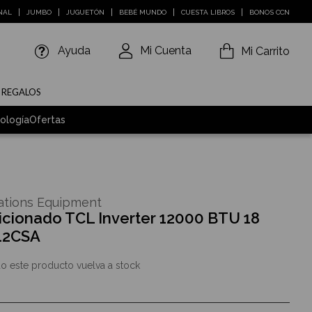
NAL
JUMBO
JUGUETÓN
BEBÉ MUNDO
CUESTA LIBROS
BONOS CCN
Ayuda
Mi Cuenta
Mi Carrito
E REGALOS
ología
Ofertas
tions Equipment
icionado TCL Inverter 12000 BTU 18
12CSA
o este producto vuelva a stock