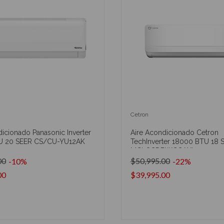
Cetron
icionado Panasonic Inverter
Aire Acondicionado Cetron
U 20 SEER CS/CU-YU12AK
TechInverter 18000 BTU 18 
MCI18CDBWCCAXI9
00
$50,995.00
-10%
-22%
00
$39,995.00
AÑADIR AL CARRITO
AÑADIR AL CARRIT