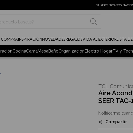
SUPERMERCADOS NACIO
BUSCAR
E COMPRA
INSPIRACIÓN
NOVEDADES
REGALOS
VIDA AL EXTERIOR
LISTA D
ración
Cocina
Cama
Mesa
Baño
Organización
Electro Hogar
TV y Tecn
A
TCL Comunica
Aire Acond
SEER TAC-
Notificarme cuand
Compartir