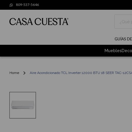
809-537-5646
Buscar
GUÍAS D
Muebles
Deco
Home
Aire Acondicionado TCL Inverter 12000 BTU 18 SEER TAC-12CS
Skip
to
the
end
of
the
images
gallery