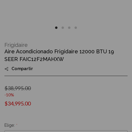
Skip
to
Frigidaire
the
Aire Acondicionado Frigidaire 12000 BTU 19
beginning
of
SEER FAIC12F2MAHXW
the
images
Compartir
gallery
$38,995.00
-10%
$34,995.00
Elige: