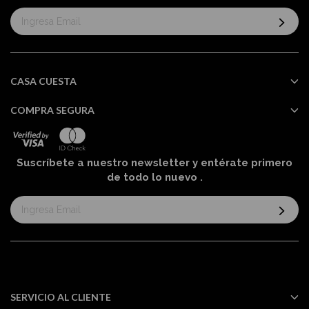
Suscríbase
al
boletín
informativo:
CASA CUESTA
COMPRA SEGURA
Suscríbete a nuestro newsletter y entérate primero
de todo lo nuevo
.
Suscríbase
al
boletín
informativo:
SERVICIO AL CLIENTE