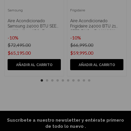
Samsung
Frigidaire
Aire Acondicionado
Aire Acondicionado
Samsung 24000 BTU SEER
Frigidaire 24000 BTU 21
21 Windfree AR60F
SEER FAIC24F2MAHXW
-10%
-10%
$72,495.00
$66,995.00
$65,195.00
$59,995.00
AÑADIR AL CARRITO
AÑADIR AL CARRITO
Suscríbete a nuestro newsletter y entérate primero
de todo lo nuevo
.