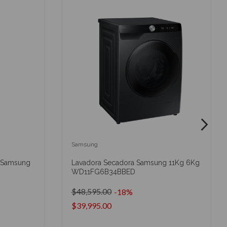
Samsung
a Samsung
Lavadora Secadora Samsung 11Kg 6Kg
WD11FG6B34BBED
$48,595.00
-18%
$39,995.00
O
AÑADIR AL CARRITO