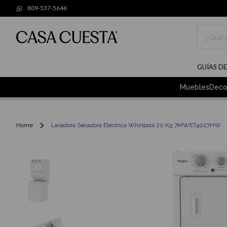
809-537-5646
Buscar
GUÍAS D
Muebles
Deco
Home
Lavadora Secadora Eléctrica Whirlpool 20 Kg 7MWET4027HW
Skip
to
the
end
of
the
images
gallery