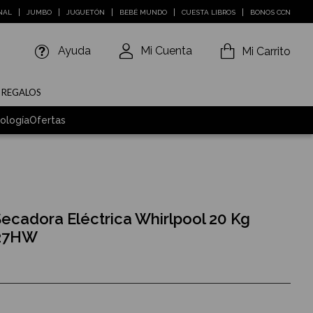
NAL
JUMBO
JUGUETÓN
BEBÉ MUNDO
CUESTA LIBROS
BONOS CCN
Ayuda
Mi Cuenta
Mi Carrito
E REGALOS
ología
Ofertas
ecadora Eléctrica Whirlpool 20 Kg
27HW