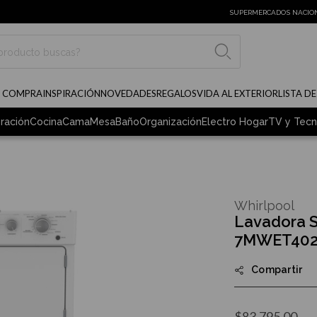
SUPERMERCADOS NACIO
BUSCAR
E COMPRA
INSPIRACIÓN
NOVEDADES
REGALOS
VIDA AL EXTERIOR
LISTA D
ración
Cocina
Cama
Mesa
Baño
Organización
Electro Hogar
TV y Tecn
Whirlpool
Lavadora S
7MWET40
Compartir
$83,795.00