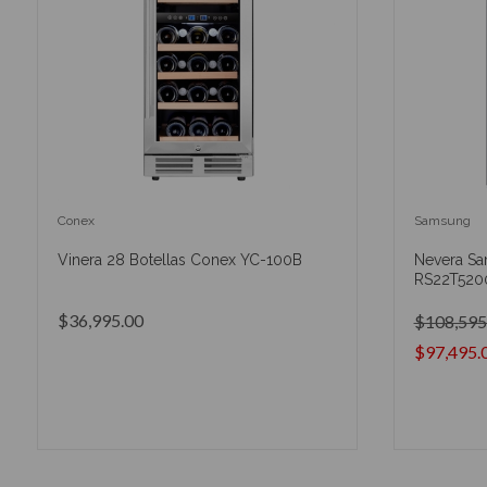
Conex
Samsung
Vinera 28 Botellas Conex YC-100B
Nevera Sa
RS22T520
$36,995.00
$108,595
$97,495.
AÑADIR AL CARRITO