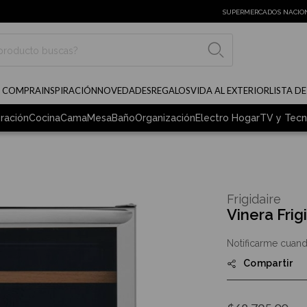
SUPERMERCADOS NACIO
BUSCAR
E COMPRA
INSPIRACIÓN
NOVEDADES
REGALOS
VIDA AL EXTERIOR
LISTA D
ración
Cocina
Cama
Mesa
Baño
Organización
Electro Hogar
TV y Tecn
Frigidaire
Vinera Fri
Notificarme cuand
Compartir