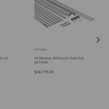
Whirlpool
AH 20
Kit Neveras Whirlpool Side Kick
SKT60M
$36,795.00
O
AÑADIR AL CARRITO