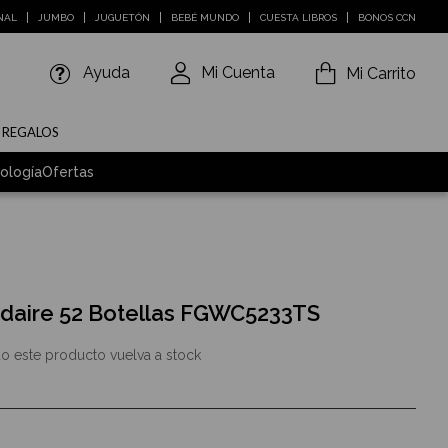
NAL
JUMBO
JUGUETÓN
BEBÉ MUNDO
CUESTA LIBROS
BONOS CCN
Ayuda
Mi Cuenta
Mi Carrito
E REGALOS
ología
Ofertas
gidaire 52 Botellas FGWC5233TS
o este producto vuelva a stock