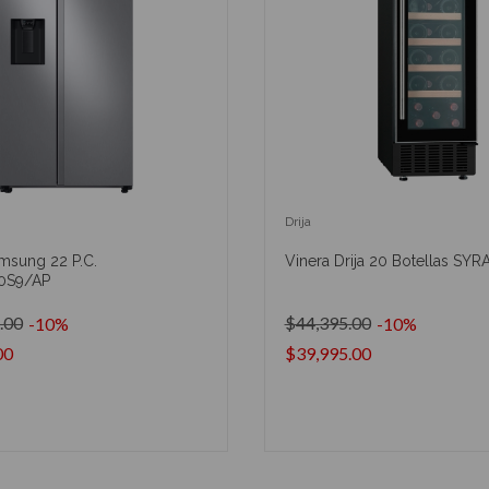
Drija
msung 22 P.C.
Vinera Drija 20 Botellas SYR
0S9/AP
.00
$44,395.00
-10%
-10%
00
$39,995.00
AÑADIR AL CARRITO
AÑADIR AL CARRIT