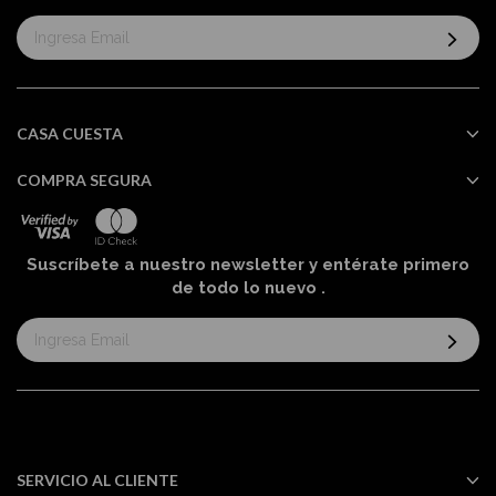
Suscríbase
al
boletín
informativo:
CASA CUESTA
COMPRA SEGURA
Suscríbete a nuestro newsletter y entérate primero
de todo lo nuevo
.
Suscríbase
al
boletín
informativo:
SERVICIO AL CLIENTE