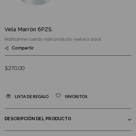
Skip
to
Vela Marrón 6PZS.
the
beginning
Notificarme cuando este producto vuelva a stock
of
the
Compartir
images
gallery
$270.00
LISTA DE REGALO
FAVORITOS
DESCRIPCIÓN DEL PRODUCTO