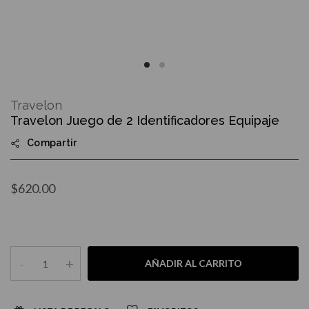
Skip
to
Travelon
the
Travelon Juego de 2 Identificadores Equipaje
beginning
of
Compartir
the
images
gallery
$620.00
-
+
AÑADIR AL CARRITO