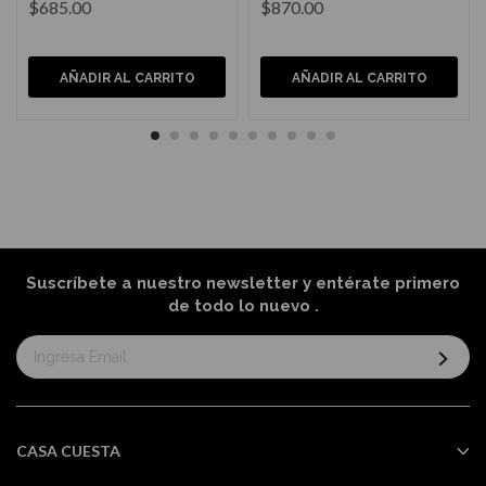
$685.00
$870.00
AÑADIR AL CARRITO
AÑADIR AL CARRITO
Suscríbete a nuestro newsletter y entérate primero
de todo lo nuevo
.
Suscríbase
al
boletín
informativo:
CASA CUESTA