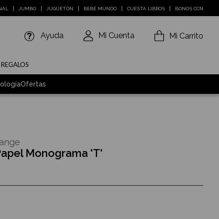
NAL
JUMBO
JUGUETÓN
BEBÉ MUNDO
CUESTA LIBROS
BONOS CCN
Ayuda
Mi Cuenta
Mi Carrito
E REGALOS
ología
Ofertas
Range
Papel Monograma 'T'