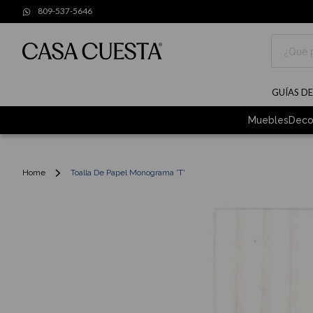
809-537-5646
Buscar
GUÍAS D
Muebles
Deco
Home
Toalla De Papel Monograma 'T'
Skip
to
the
end
of
the
images
gallery