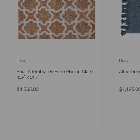
Haus
Haus
Haus Alfombra De Baño Marrón Claro
Alfombra 
31.5" x 19.7"
$1,535.00
$1,125.0
AÑADIR AL CARRITO