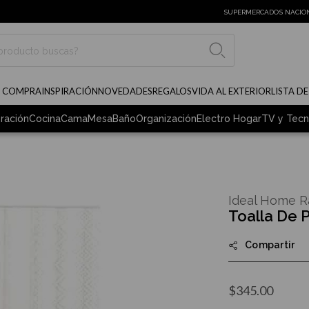
SUPERMERCADOS NACIO
BUSCAR
E COMPRA
INSPIRACIÓN
NOVEDADES
REGALOS
VIDA AL EXTERIOR
LISTA D
ración
Cocina
Cama
Mesa
Baño
Organización
Electro Hogar
TV y Tecn
Ideal Home 
Toalla De 
Compartir
$345.00