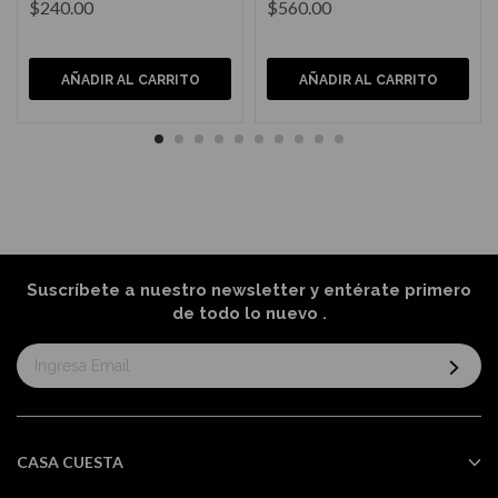
$240.00
$560.00
AÑADIR AL CARRITO
AÑADIR AL CARRITO
Suscríbete a nuestro newsletter y entérate primero
de todo lo nuevo
.
Suscríbase
al
boletín
informativo:
CASA CUESTA