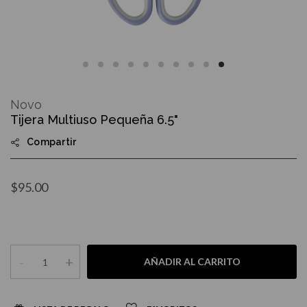
Skip
to
Novo
the
Tijera Multiuso Pequeña 6.5"
beginning
of
Compartir
the
images
gallery
$95.00
-
+
AÑADIR AL CARRITO