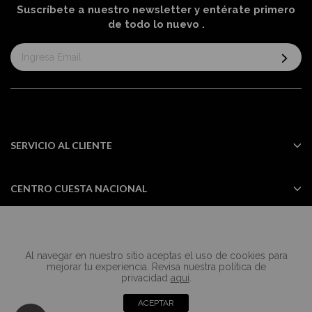
Suscríbete a nuestro newsletter y entérate primero
de todo lo nuevo
.
Suscríbase
al
boletín
informativo:
SERVICIO AL CLIENTE
CENTRO CUESTA NACIONAL
Al navegar en nuestro sitio aceptas el uso de cookies para
Todos los derechos reservados Casa
mejorar tu experiencia. Revisa nuestra política de
Cuesta ©2024
privacidad
aquí
.
ACEPTAR