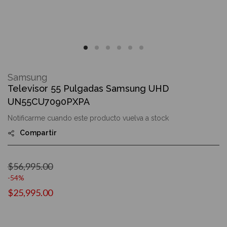
Skip
to
Samsung
the
Televisor 55 Pulgadas Samsung UHD
beginning
of
UN55CU7090PXPA
the
images
Notificarme cuando este producto vuelva a stock
gallery
Compartir
$56,995.00
-54%
$25,995.00