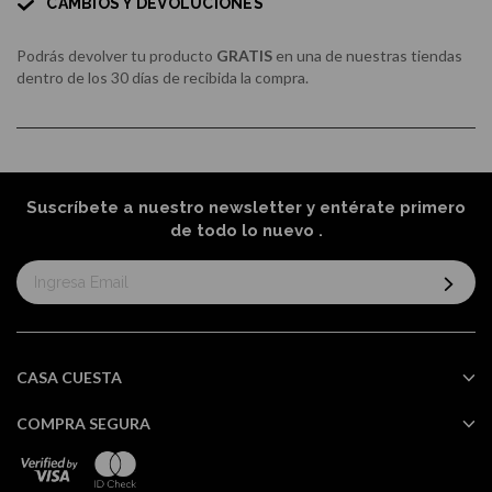
CAMBIOS Y DEVOLUCIONES
Podrás devolver tu producto
GRATIS
en una de nuestras tiendas
dentro de los 30 días de recibida la compra.
Suscríbete a nuestro newsletter y entérate primero
de todo lo nuevo
.
Suscríbase
al
boletín
informativo:
CASA CUESTA
COMPRA SEGURA