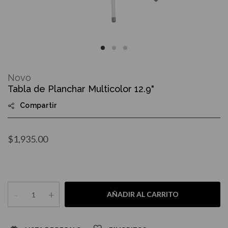
Skip
to
Novo
the
Tabla de Planchar Multicolor 12.9"
beginning
of
Compartir
the
images
gallery
$1,935.00
-
+
AÑADIR AL CARRITO