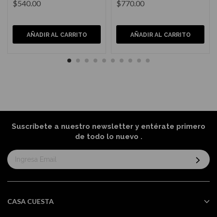
$540.00
$770.00
AÑADIR AL CARRITO
AÑADIR AL CARRITO
Suscríbete a nuestro newsletter y entérate primero
de todo lo nuevo
.
Suscríbase
al
boletín
informativo:
CASA CUESTA