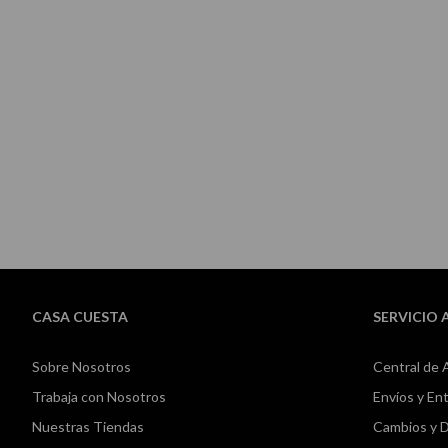
Skip
to
the
beginning
of
the
images
gallery
CASA CUESTA
SERVICIO 
Sobre Nosotros
Central de 
Trabaja con Nosotros
Envíos y En
Nuestras Tiendas
Cambios y 