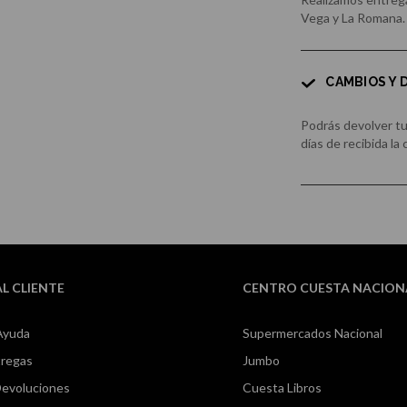
Vega y La Romana.
CAMBIOS Y
Podrás devolver t
días de recibida la
AL CLIENTE
CENTRO CUESTA NACION
Ayuda
Supermercados Nacional
tregas
Jumbo
Devoluciones
Cuesta Libros