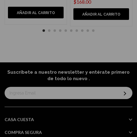
$168.00
AÑADIR AL CARRITO
AÑADIR AL CARRITO
Suscríbete a nuestro newsletter y entérate primero
de todo lo nuevo
.
Suscríbase
al
boletín
informativo:
CASA CUESTA
COMPRA SEGURA