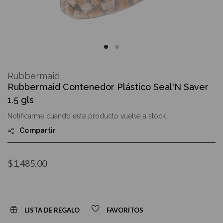
Skip
to
Rubbermaid
the
Rubbermaid Contenedor Plástico Seal'N Saver
beginning
of
1.5 gls
the
images
Notificarme cuando este producto vuelva a stock
gallery
Compartir
$1,485.00
LISTA DE REGALO
FAVORITOS