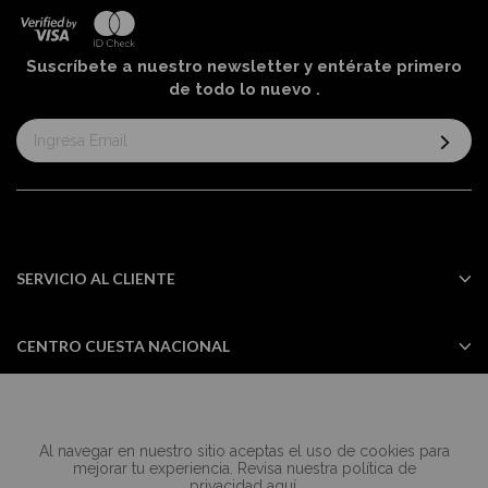
Suscríbete a nuestro newsletter y entérate primero
de todo lo nuevo
.
Suscríbase
al
boletín
informativo:
SERVICIO AL CLIENTE
CENTRO CUESTA NACIONAL
Al navegar en nuestro sitio aceptas el uso de cookies para
Todos los derechos reservados Casa
mejorar tu experiencia. Revisa nuestra política de
Cuesta ©2024
privacidad
aquí
.