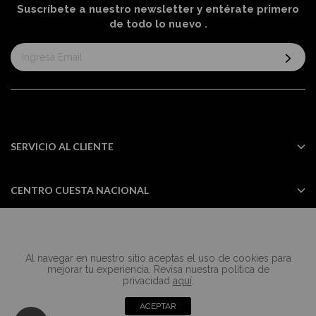
Suscríbete a nuestro newsletter y entérate primero
de todo lo nuevo
.
Suscríbase
al
boletín
informativo:
SERVICIO AL CLIENTE
CENTRO CUESTA NACIONAL
Al navegar en nuestro sitio aceptas el uso de cookies para
Todos los derechos reservados Casa
mejorar tu experiencia. Revisa nuestra política de
Cuesta ©2024
privacidad
aquí
.
ACEPTAR