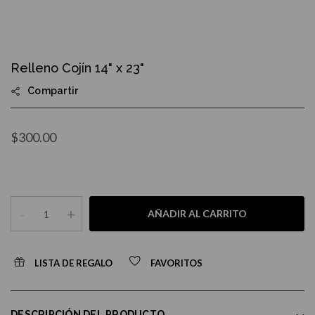
Skip
to
Relleno Cojín 14" x 23"
the
beginning
Compartir
of
the
images
gallery
$300.00
-
+
AÑADIR AL CARRITO
LISTA DE REGALO
FAVORITOS
DESCRIPCIÓN DEL PRODUCTO