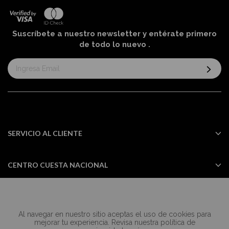
Suscríbete a nuestro newsletter y entérate primero
de todo lo nuevo
.
Suscríbase
al
boletín
informativo:
SERVICIO AL CLIENTE
CENTRO CUESTA NACIONAL
Al navegar en nuestro sitio aceptas el uso de cookies para
Todos los derechos reservados Casa
mejorar tu experiencia. Revisa nuestra política de
Cuesta ©2024