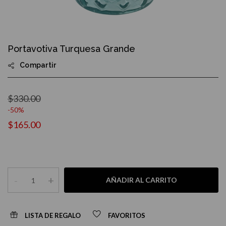
Skip
to
Portavotiva Turquesa Grande
the
beginning
Compartir
of
the
images
gallery
$330.00
-50%
$165.00
-
+
AÑADIR AL CARRITO
LISTA DE REGALO
FAVORITOS