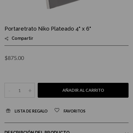
Skip
to
Portaretrato Niko Plateado 4" x 6"
the
beginning
Compartir
of
the
images
gallery
$875.00
-
+
AÑADIR AL CARRITO
LISTA DE REGALO
FAVORITOS
DESCRIPCIÓN DEL PRODUCTO