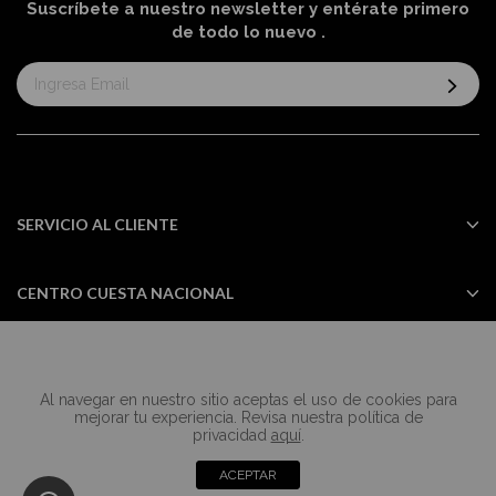
Suscríbete a nuestro newsletter y entérate primero
de todo lo nuevo
.
Suscríbase
al
boletín
informativo:
SERVICIO AL CLIENTE
CENTRO CUESTA NACIONAL
Al navegar en nuestro sitio aceptas el uso de cookies para
Todos los derechos reservados Casa
mejorar tu experiencia. Revisa nuestra política de
Cuesta ©2024
privacidad
aquí
.
ACEPTAR