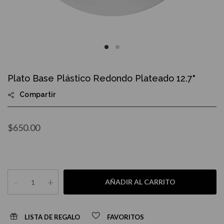
Skip
to
Plato Base Plástico Redondo Plateado 12.7"
the
beginning
Compartir
of
the
images
gallery
$650.00
-
+
AÑADIR AL CARRITO
LISTA DE REGALO
FAVORITOS