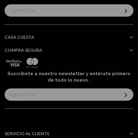
Suscríbase
al
boletín
informativo:
CASA CUESTA
COMPRA SEGURA
Suscríbete a nuestro newsletter y entérate primero
de todo lo nuevo
.
Suscríbase
al
boletín
informativo:
SERVICIO AL CLIENTE