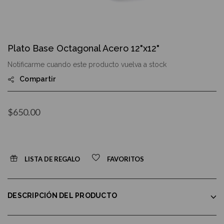
Skip
to
Plato Base Octagonal Acero 12"x12"
the
beginning
Notificarme cuando este producto vuelva a stock
of
the
Compartir
images
gallery
$650.00
LISTA DE REGALO
FAVORITOS
DESCRIPCIÓN DEL PRODUCTO