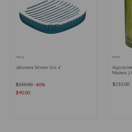
Haus
Novo
Jabonera Smoke Gris 4"
Algodoner
Madera 3 
$210.00
$150.00
-40%
$90.00
AÑADIR AL CARRITO