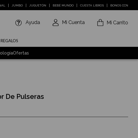
NAL
JUMBO
JUGUETÓN
BEBÉ MUNDO
CUESTA LIBROS
BONOS CCN
Ayuda
Mi Cuenta
Mi Carrito
E REGALOS
ología
Ofertas
r De Pulseras