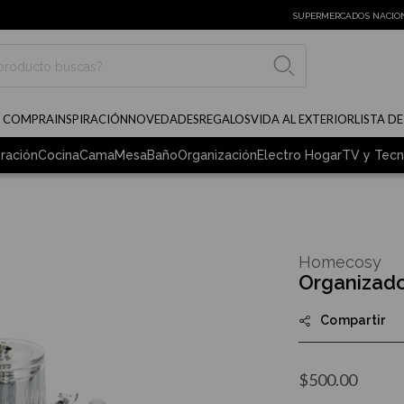
SUPERMERCADOS NACIO
BUSCAR
E COMPRA
INSPIRACIÓN
NOVEDADES
REGALOS
VIDA AL EXTERIOR
LISTA D
ración
Cocina
Cama
Mesa
Baño
Organización
Electro Hogar
TV y Tecn
Homecosy
Organizado
Compartir
$500.00