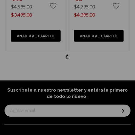
$4,595.00
$4,795.00
$3,495.00
$4,395.00
AÑADIR AL CARRITO
AÑADIR AL CARRITO
Suscríbete a nuestro newsletter y entérate primero
de todo lo nuevo
.
Suscríbase
al
boletín
informativo: